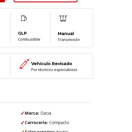
GLP
Manual
Combustible
Transmisión
Vehículo Revisado
Por técnicos especialistas
✓
Marca:
Dacia
✓
Carrocería:
Compacto
✓
Color exterior:
Negro