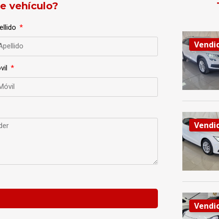
te vehículo?
ellido
Vendi
vil
Vendi
Vendi