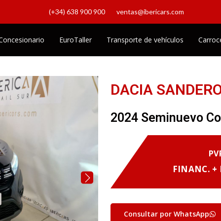
(+34) 638 900 900
ventas@ibericars.com
Concesionario
EuroTaller
Transporte de vehículos
Carroc
DACIA SANDERO
2024 Seminuevo C
PV
FINANC. +
Consultar por WhatsApp