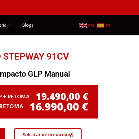
eria
Blogs
EN
ES
 STEPWAY 91CV
ompacto GLP Manual
19.490,00
€
P + RETOMA
16.990,00
€
 RETOMA
Solicitar información