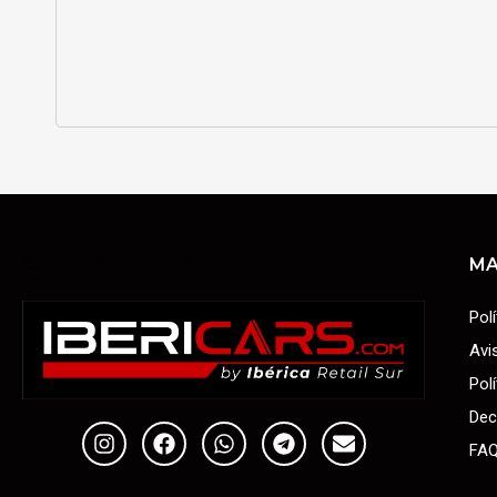
CONTACTO DIRECTO
MA
Pol
Avi
Pol
Dec
FA