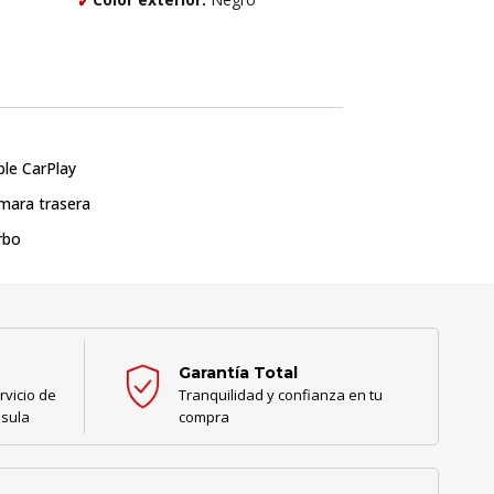
ple CarPlay
mara trasera
rbo
Garantía Total
rvicio de
Tranquilidad y confianza en tu
nsula
compra