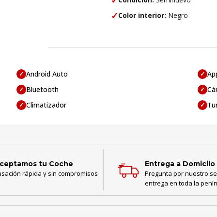
✓
Color interior:
Negro
Android Auto
Ap
✓
✓
Bluetooth
Cá
✓
✓
Climatizador
Tu
✓
✓
ceptamos tu Coche
Entrega a Domicilo
asación rápida y sin compromisos
Pregunta por nuestro se
entrega en toda la pení