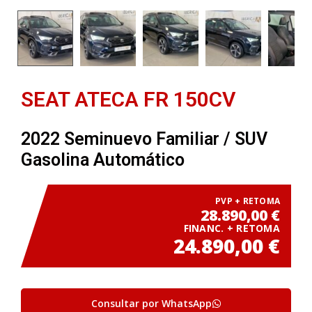
SEAT ATECA FR 150CV
2022 Seminuevo Familiar / SUV
Gasolina Automático
PVP + RETOMA
28.890,00
€
FINANC. + RETOMA
24.890,00
€
Consultar por WhatsApp