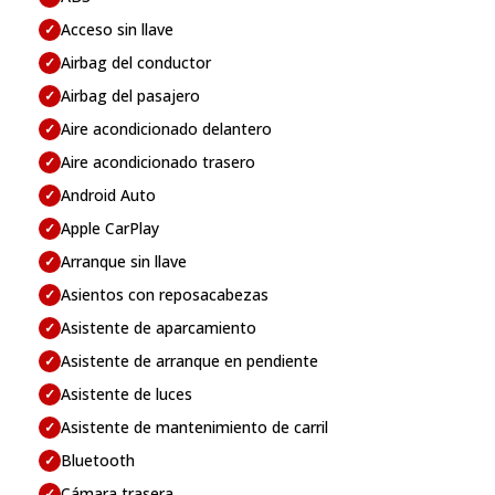
Acceso sin llave
✓
Airbag del conductor
✓
Airbag del pasajero
✓
Aire acondicionado delantero
✓
Aire acondicionado trasero
✓
Android Auto
✓
Apple CarPlay
✓
Arranque sin llave
✓
Asientos con reposacabezas
✓
Asistente de aparcamiento
✓
Asistente de arranque en pendiente
✓
Asistente de luces
✓
Asistente de mantenimiento de carril
✓
Bluetooth
✓
Cámara trasera
✓