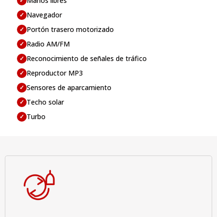
Manos libres
✓
Navegador
✓
Portón trasero motorizado
✓
Radio AM/FM
✓
Reconocimiento de señales de tráfico
✓
Reproductor MP3
✓
Sensores de aparcamiento
✓
Techo solar
✓
Turbo
✓