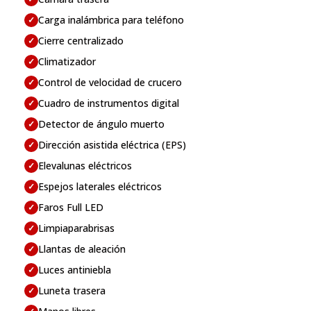
Carga inalámbrica para teléfono
✓
Cierre centralizado
✓
Climatizador
✓
Control de velocidad de crucero
✓
Cuadro de instrumentos digital
✓
Detector de ángulo muerto
✓
Dirección asistida eléctrica (EPS)
✓
Elevalunas eléctricos
✓
Espejos laterales eléctricos
✓
Faros Full LED
✓
Limpiaparabrisas
✓
Llantas de aleación
✓
Luces antiniebla
✓
Luneta trasera
✓