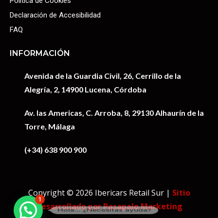
Política de Cookies
Declaración de Accesibilidad
FAQ
INFORMACIÓN
Avenida de la Guardia Civil, 26, Cerrillo de la
Alegría, 2, 14900 Lucena, Córdoba
Av. las Americas, C. Arroba, 8, 29130 Alhaurín de la
Torre, Málaga
(+34) 638 900 900
Copyright © 2026 Ibericars Retail Sur |
Sitio
1
Desarrollado por Pasapalo Marketing
Hola... ¿Necesitas ayuda?